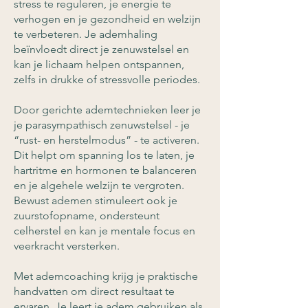
stress te reguleren, je energie te
verhogen en je gezondheid en welzijn
te verbeteren. Je ademhaling
beïnvloedt direct je zenuwstelsel en
kan je lichaam helpen ontspannen,
zelfs in drukke of stressvolle periodes.
Door gerichte ademtechnieken leer je
je parasympathisch zenuwstelsel - je
“rust- en herstelmodus” - te activeren.
Dit helpt om spanning los te laten, je
hartritme en hormonen te balanceren
en je algehele welzijn te vergroten.
Bewust ademen stimuleert ook je
zuurstofopname, ondersteunt
celherstel en kan je mentale focus en
veerkracht versterken.
Met ademcoaching krijg je praktische
handvatten om direct resultaat te
ervaren. Je leert je adem gebruiken als